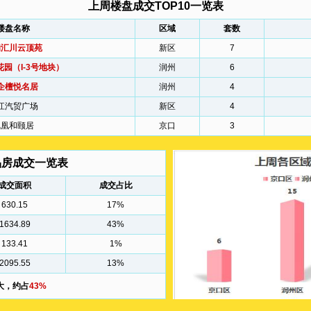
上周楼盘成交TOP10一览表
楼盘名称
区域
套数
瑞汇川云顶苑
新区
7
园（I-3号地块）
润州
6
企檀悦名居
润州
4
江汽贸广场
新区
4
凤凰和颐居
京口
3
品房成交一览表
成交面积
成交占比
630.15
17%
1634.89
43%
133.41
1%
2095.55
13%
大，约占
43%