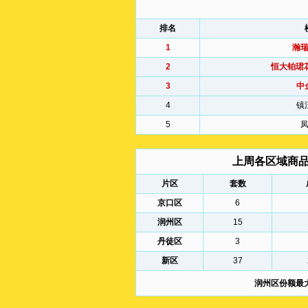
排名
1
瀚
2
恒大铂珺花
3
中
4
镇
5
上周各区域商
片区
套数
京口区
6
润州区
15
丹徒区
3
新区
37
润州区份额最