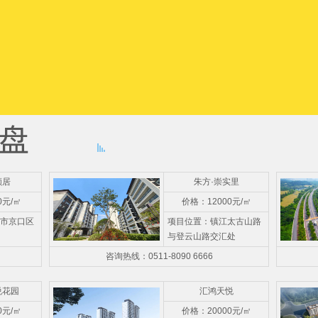
颐居
朱方·崇实里
0元/㎡
价格：12000元/㎡
市京口区
项目位置：镇江太古山路
与登云山路交汇处
咨询热线：0511-8090 6666
悦花园
汇鸿天悦
0元/㎡
价格：20000元/㎡