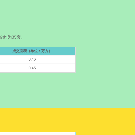
成交约为35套。
成交面积（单位：万方）
0.46
0.45