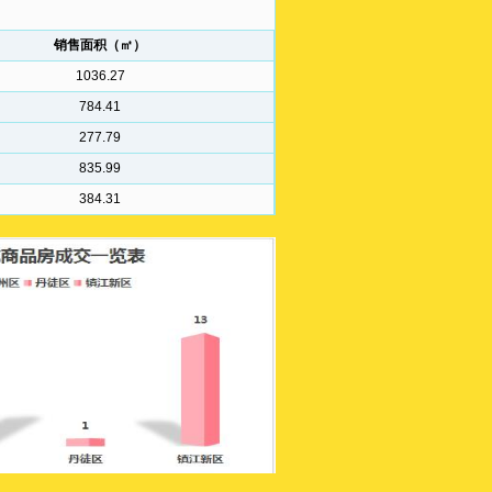
销售面积（㎡）
1036.27
784.41
277.79
835.99
384.31