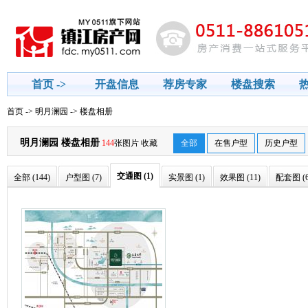
首页 ->
开盘信息
荐房专家
楼盘搜索
房贷计算器
首页
->
明月澜园
-> 楼盘相册
明月澜园 楼盘相册
144
张图片
收藏
全部
在售户型
历史户型
交通图 (1)
全部 (144)
户型图 (7)
实景图 (1)
效果图 (11)
配套图 (6