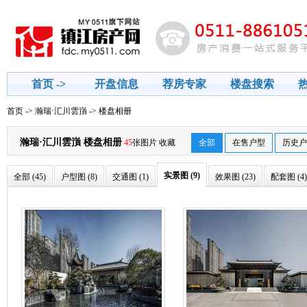
首页 ->
开盘信息
荐房专家
楼盘搜索
房贷计算器
首页
->
瀚瑞·汇川雲嵿
-> 楼盘相册
瀚瑞·汇川雲嵿 楼盘相册
45
张图片
收藏
全部
在售户型
历史户
实景图 (9)
全部 (45)
户型图 (8)
交通图 (1)
效果图 (23)
配套图 (4)