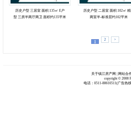
历史户型 三居室 面积:135㎡ E户
历史户型 二居室 面积:102㎡ 
型 三房半两厅两卫 面积约135平米
两室半-标准层约102平米
2
>
1
关于镇江房产网
|
网站合
copyright © 2008 
电话：0511-88610511(广告热线)