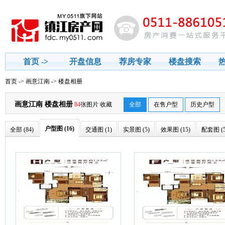
首页 ->
开盘信息
荐房专家
楼盘搜索
房贷计算器
首页
->
画意江南
-> 楼盘相册
画意江南 楼盘相册
84
张图片
收藏
全部
在售户型
历史户型
户型图 (16)
全部 (84)
交通图 (1)
实景图 (5)
效果图 (15)
配套图 (5