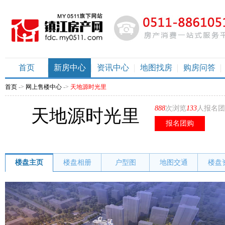
首页
新房中心
资讯中心
地图找房
购房问答
首页
->
网上售楼中心
->
天地源时光里
888
次浏览
133
人报名团
天地源时光里
报名团购
楼盘主页
楼盘相册
户型图
地图交通
楼盘