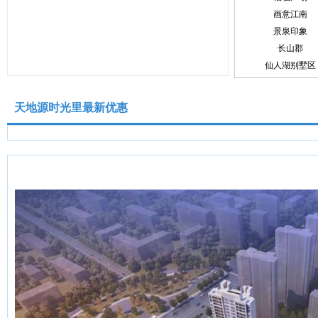
画意江南
景泉印象
长山郡
仙人湖别墅区
东方丽晶花苑
天地源时光里最新优惠