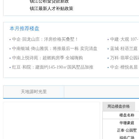
镇江公积金贷款新政
镇江最新人才补贴政策
本月推荐楼盘
中企·回龙山庄：洋房价格买叠墅！
中建·大观 10
中南银城·倚山雅筑：将推最后一栋 卖完清盘
蓝城·桂语兰庭
中南上悦诗苑：超燃购房季 全城嗨购
万科·翡翠公园
红豆·和院：建面约145-190㎡国风墅品加推
中企·檀悦名
天地源时光里
周边楼盘价格
楼盘名称
华珊豪庭
正泰·公园墅
福临广场