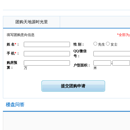
团购天地源时光里
填写团购意向信息
*全部为
姓 名
*
：
性 别：
先生
女士
QQ/微信
手 机
*
：
号：
购房预
-
户型面积：
算：
万
米
楼盘问答