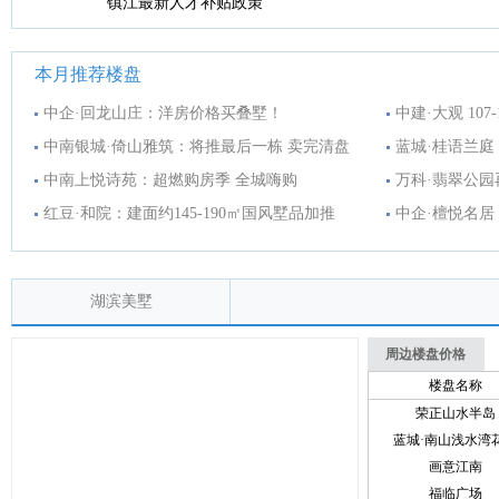
镇江最新人才补贴政策
本月推荐楼盘
中企·回龙山庄：洋房价格买叠墅！
中建·大观 10
中南银城·倚山雅筑：将推最后一栋 卖完清盘
蓝城·桂语兰庭
中南上悦诗苑：超燃购房季 全城嗨购
万科·翡翠公园
红豆·和院：建面约145-190㎡国风墅品加推
中企·檀悦名
湖滨美墅
周边楼盘价格
楼盘名称
荣正山水半岛
蓝城·南山浅水湾
画意江南
福临广场