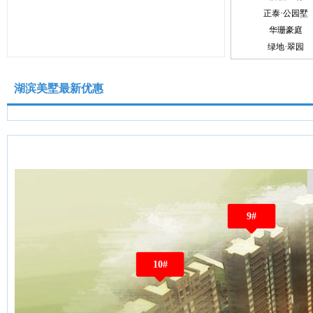
正泰·公园墅
华珊豪庭
绿地·翠园
天盛广场
悦山园
湖滨美墅最新优惠
晟悦尚居
中昂·璟院
9#
10#