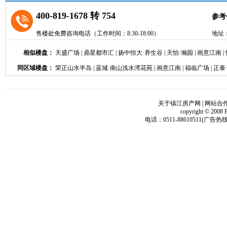
400-819-1678 转 754
参考
售楼处免费咨询电话（工作时间：8:30-18:00）
地址
相似楼盘：
天盛广场
|
鼎星都市汇
|
扬中恒大·养生谷
|
天怡·瀚园
|
画意江南
|
同区域楼盘：
荣正山水半岛
|
蓝城·南山浅水湾花苑
|
画意江南
|
福临广场
|
正泰
关于镇江房产网
|
网站合
copyright © 2008 
电话：0511-88610511(广告热线)