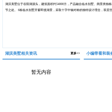
湖滨美墅位于谷阳湖源头，建筑面积约54000方，产品融合临水别墅、阔景类
节之处。 6栋临水别墅开窗即揽湖景，采取十字中轴对称的独特设计理念，双层
湖滨美墅相关资讯
小编带看和装
更多>>
暂无内容