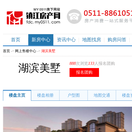
首页
新房中心
资讯中心
地图找房
购房问答
首页
->
网上售楼中心
->
湖滨美墅
888
次浏览
133
人报名团购
湖滨美墅
报名团购
楼盘主页
楼盘相册
户型图
地图交通
楼盘