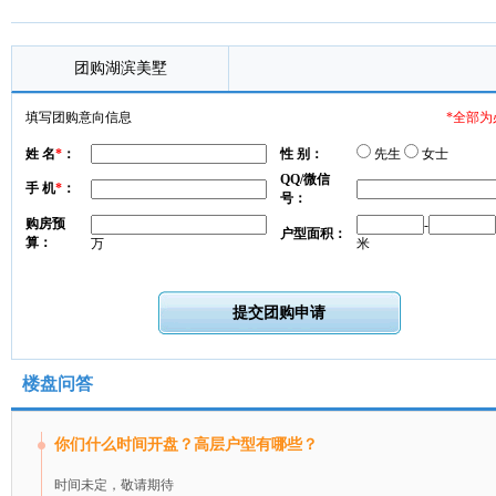
团购湖滨美墅
填写团购意向信息
*全部为
姓 名
*
：
性 别：
先生
女士
QQ/微信
手 机
*
：
号：
购房预
-
户型面积：
算：
万
米
楼盘问答