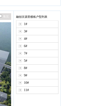
售完
融创京源里楼栋户型列表
1#
+
3#
+
4#
+
6#
+
7#
+
5#
+
8#
+
9#
+
10#
+
11#
+