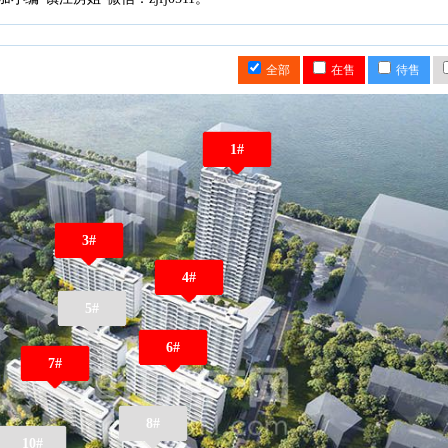
全部
在售
待售
1#
3#
4#
5#
6#
7#
8#
10#