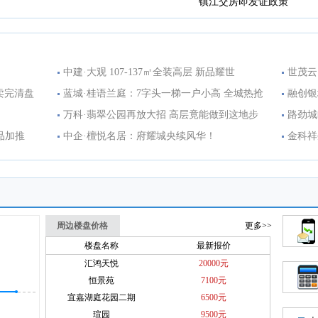
镇江交房即发证政策
中建·大观 107-137㎡全装高层 新品耀世
世茂云
卖完清盘
蓝城·桂语兰庭：7字头一梯一户小高 全城热抢
融创银
购
万科·翡翠公园再放大招 高层竟能做到这地步
路劲城
墅品加推
中企·檀悦名居：府耀城央续风华！
金科祥
周边楼盘价格
更多>>
楼盘名称
最新报价
汇鸿天悦
20000元
恒景苑
7100元
宜嘉湖庭花园二期
6500元
瑄园
9500元