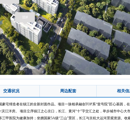
11#
交通状况
周边配套
相关信
豪宅缔造者在镇江的全新封面作品。项目一脉相承融创TOP系“壹号院”匠心基因，在
-143㎡滨江洋房。 项目立序镇江之心京口，长江、黄河“十”字交汇之处，举步城市中
三甲医院为健康加持；坐拥国家5A级“三山”景区，长江与京杭大运河景观资源。收藏