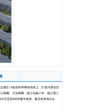
息
主城芯1.8低容积率稀有地块上，打造洋房住区
心大市口商圈、万达商圈；镇江实验小学、镇江第三
中芯至贵800米繁华资源，敬呈世界塔尖礼