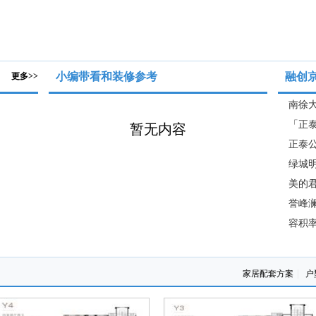
小编带看和装修参考
融创
更多>>
南徐
「正泰
暂无内容
正泰公
绿城明
美的君
誉峰澜
容积率
|
家居配套方案
户