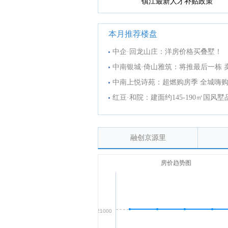
镇江最新人才补贴政策
本月推荐楼盘
中企·回龙山庄：洋房价格买叠墅！
中南银城·倚山雅筑：将推最后一栋 
中南上悦诗苑：超燃购房季 全城嗨
红豆·和院：建面约145-190㎡国风
融创京源里
房价趋势图
21000