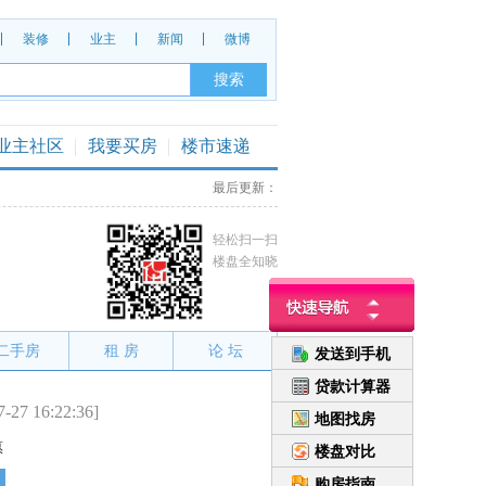
装修
业主
新闻
微博
业主社区
我要买房
楼市速递
最后更新：
轻松扫一扫
楼盘全知晓
二手房
租 房
论 坛
发送到手机
贷款计算器
7-27 16:22:36]
地图找房
惠
楼盘对比
购房指南