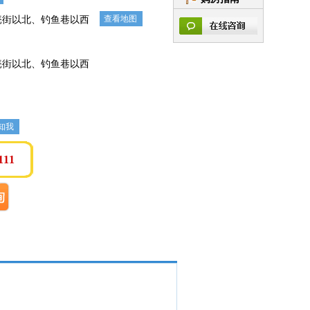
查看地图
庵街以北、钓鱼巷以西
庵街以北、钓鱼巷以西
知我
111