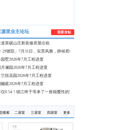
京源里业主论坛
我要发帖
大道茶砚山庄新装修房屋出租
·29號院」7月31日，实景风雅，静候君临
园墅2026年7月工程进度
月澜园2026年7月工程进度
兰悦花园2026年7月工程进度
樾庭2026年7月工程进度
仅0.54！镇江终于等来了一座颠覆性的宋风作品
|
|
|
|
型搜索
二居室
三居室
四居室
更多