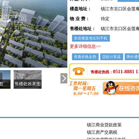
楼盘地址：
镇江市京口区会莲
物 业 费：
待定
售楼处地址：
镇江市京口区会莲
发送楼盘地址到手机
更多详细信息>>
查看价格走势
贷款计算器
降价通
0511-8881 1
售楼处热线：
图
售楼处效果图
镇江商业贷款政策
镇江房产交易税