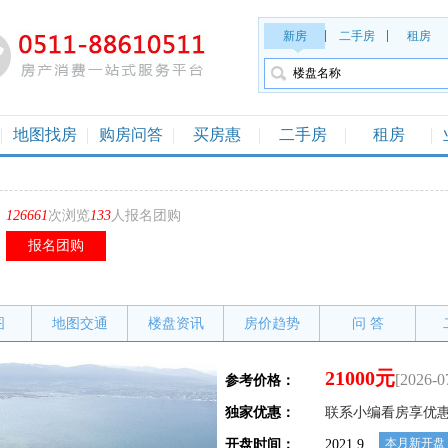
新房
二手房
租房
地图找房
购房问答
买房惠
二手房
租房
126661
次浏览
133
人报名团购
报名团购
图
地图交通
楼盘资讯
房价趋势
问 答
21000元
[2026-0
参考价格：
独家优惠：
联系小编看房享优
本月新开盘
开盘时间：
2021.9