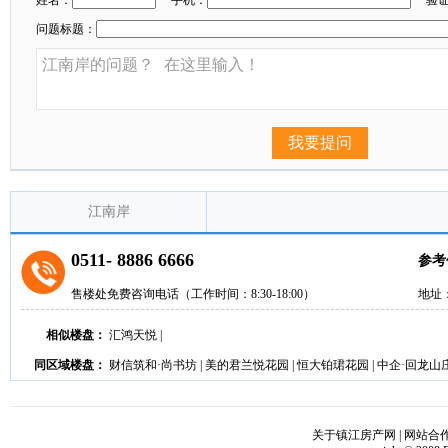
姓名：
手机：
验
问题标题：
我要提问
江南岸
0511- 8886 6666
参考
售楼处免费咨询电话（工作时间：8:30-18:00）
地址
相似楼盘：
汇鸿天悦
|
同区域楼盘：
财信筑和·尚书坊
|
美的君兰悦花园
|
恒大铂珺花园
|
中企·回龙山
关于镇江房产网
|
网站合