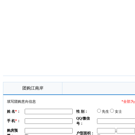
团购江南岸
填写团购意向信息
*全部为
姓 名
*
：
性 别：
先生
女士
QQ/微信
手 机
*
：
号：
购房预
-
户型面积：