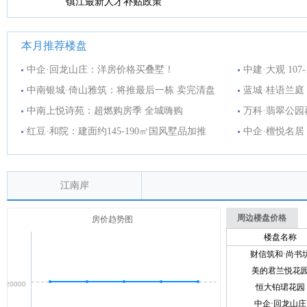
镇江最新人才补贴政策
本月推荐楼盘
中企·回龙山庄：洋房价格买叠墅！
中建·大观 10
中南银城·倚山雅筑：将推最后一栋 卖完清盘
蓝城·桂语兰庭
中南上悦诗苑：超燃购房季 全城嗨购
万科·翡翠公园
红豆·和院：建面约145-190㎡国风墅品加推
中企·檀悦名
江南岸
周边楼盘价格
房价趋势图
楼盘名称
财信筑和·尚书
美的君兰悦花
20000
恒大铂珺花园
中企·回龙山庄