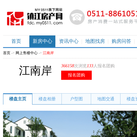
首页
新房中心
资讯中心
地图找房
购房问答
首页
->
网上售楼中心
->
江南岸
366158
次浏览
133
人报名团购
江南岸
报名团购
楼盘主页
楼盘相册
户型图
地图交通
楼盘