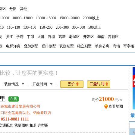
新区
丹阳
其他
10000
10000~13000
13000~15000
15000~20000
20000以上
10
110~130
130~150
150~200
200~300
300~500
500以上
徒
滨江
学府
丁卯
大港
官塘
高新
老城区
开发区
华南
高新区
房
电梯洋房
叠加别墅
联排别墅
双拼别墅
独立别墅
单身公寓
商铺
写字楼
比较，让您买的更实惠！
装修情况
开盘时间
里
21000
在售
均价
元/㎡
恒尧城市建设发展有限公司
查看地图
京口区会莲庵街以北、钓鱼巷以西
最
话
0511-8881 1111
交通配套
我要团购
相册
户型图