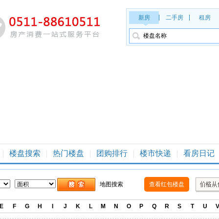
新房
二手房
租房
楼盘搜索
热门楼盘
团购排行
楼市快递
看房日记
地图搜索
查看红包楼盘
E
F
G
H
I
J
K
L
M
N
O
P
Q
R
S
T
U