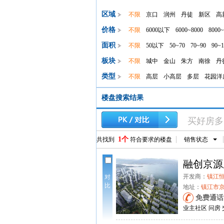
区域
不限
京口
润州
丹徒
新区
高
价格
不限
6000以下
6000~8000
8000~
面积
不限
50以下
50~70
70~90
90~1
板块
不限
城中
金山
朱方
南徐
丹
类型
不限
高层
小高层
多层
花园洋
楼盘搜索结果
买好房多
1个
共找到
符合要求的楼盘
销售状态
融创京源
开发商：
镇江
对
比
地址：
镇江市
免费通
业主社区
问房