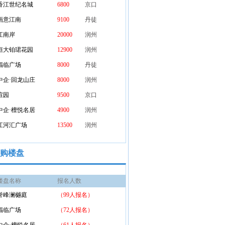
香江世纪名城
6800
京口
画意江南
9100
丹徒
江南岸
20000
润州
恒大铂珺花园
12900
润州
福临广场
8000
丹徒
中企·回龙山庄
8000
润州
瑄园
9500
京口
中企·檀悦名居
4900
润州
江河汇广场
13500
润州
购楼盘
楼盘名称
报名人数
论坛
誉峰澜樾庭
（
99
人报名）
福临广场
（
72
人报名）