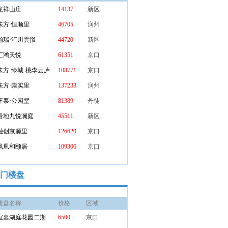
龙祥山庄
14137
新区
论坛
朱方·恒顺里
46705
润州
瀚瑞·汇川雲嵿
44720
新区
汇鸿天悦
61351
京口
朱方·绿城·桃李云庐
108771
京口
朱方·崇实里
137233
润州
正泰·公园墅
81389
丹徒
贵地九悦澜庭
45511
新区
融创京源里
126620
京口
凤凰和颐居
109306
京口
门楼盘
楼盘名称
价格
区域
宜嘉湖庭花园二期
6500
京口
论坛