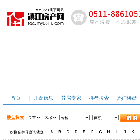
首页
开盘信息
荐房专家
楼盘搜索
热门楼盘
楼盘搜索
A
B
C
D
E
F
G
H
I
J
K
按拼音字母查询楼盘：