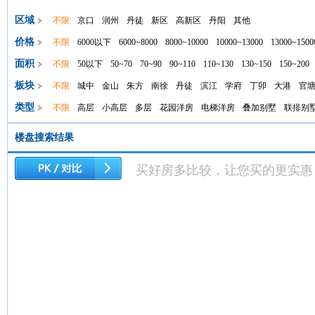
区域
不限
京口
润州
丹徒
新区
高新区
丹阳
其他
价格
不限
6000以下
6000~8000
8000~10000
10000~13000
13000~1500
面积
不限
50以下
50~70
70~90
90~110
110~130
130~150
150~200
板块
不限
城中
金山
朱方
南徐
丹徒
滨江
学府
丁卯
大港
官
类型
不限
高层
小高层
多层
花园洋房
电梯洋房
叠加别墅
联排别
楼盘搜索结果
买好房多比较，让您买的更实惠