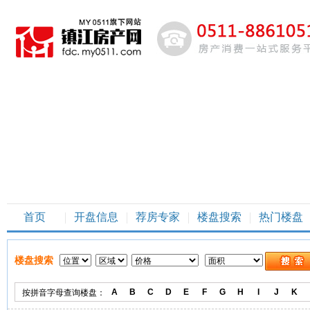
首页
开盘信息
荐房专家
楼盘搜索
热门楼盘
楼盘搜索
A
B
C
D
E
F
G
H
I
J
K
按拼音字母查询楼盘：