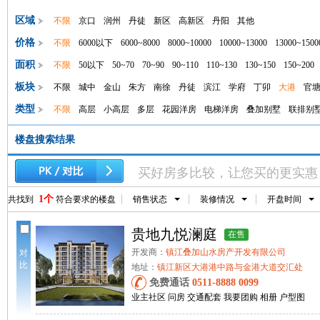
区域
不限
京口
润州
丹徒
新区
高新区
丹阳
其他
价格
不限
6000以下
6000~8000
8000~10000
10000~13000
13000~1500
面积
不限
50以下
50~70
70~90
90~110
110~130
130~150
150~200
板块
不限
城中
金山
朱方
南徐
丹徒
滨江
学府
丁卯
大港
官
类型
不限
高层
小高层
多层
花园洋房
电梯洋房
叠加别墅
联排别
楼盘搜索结果
买好房多比较，让您买的更实惠
1个
共找到
符合要求的楼盘
销售状态
装修情况
开盘时间
贵地九悦澜庭
在售
开发商：
镇江叠加山水房产开发有限公司
对
比
地址：
镇江新区大港港中路与金港大道交汇处
免费通话
0511-8888 0099
业主社区
问房
交通配套
我要团购
相册
户型图